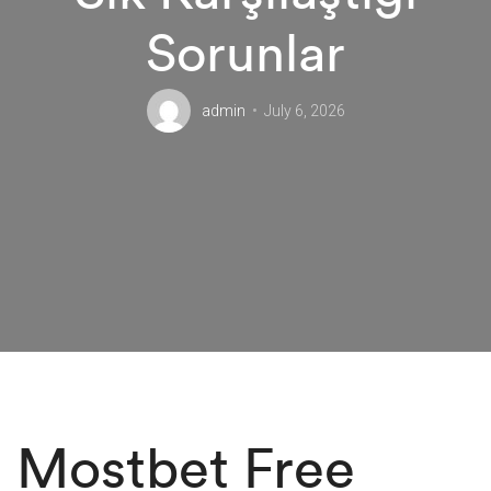
Sorunlar
admin
July 6, 2026
Mostbet Free