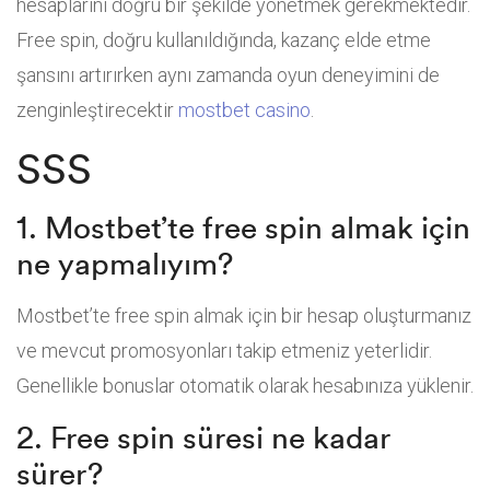
hesaplarını doğru bir şekilde yönetmek gerekmektedir.
Free spin, doğru kullanıldığında, kazanç elde etme
şansını artırırken aynı zamanda oyun deneyimini de
zenginleştirecektir
mostbet casino
.
SSS
1. Mostbet’te free spin almak için
ne yapmalıyım?
Mostbet’te free spin almak için bir hesap oluşturmanız
ve mevcut promosyonları takip etmeniz yeterlidir.
Genellikle bonuslar otomatik olarak hesabınıza yüklenir.
2. Free spin süresi ne kadar
sürer?