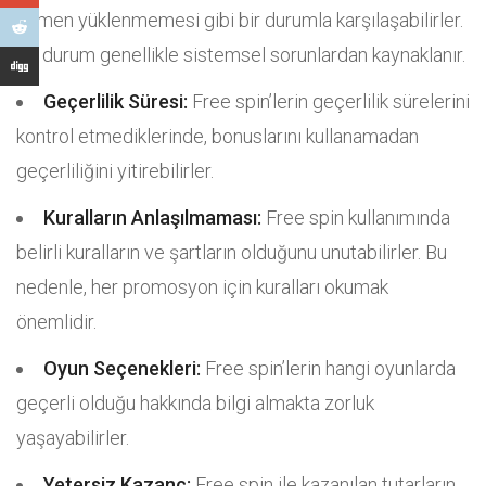
hemen yüklenmemesi gibi bir durumla karşılaşabilirler.
Bu durum genellikle sistemsel sorunlardan kaynaklanır.
Geçerlilik Süresi:
Free spin’lerin geçerlilik sürelerini
kontrol etmediklerinde, bonuslarını kullanamadan
geçerliliğini yitirebilirler.
Kuralların Anlaşılmaması:
Free spin kullanımında
belirli kuralların ve şartların olduğunu unutabilirler. Bu
nedenle, her promosyon için kuralları okumak
önemlidir.
Oyun Seçenekleri:
Free spin’lerin hangi oyunlarda
geçerli olduğu hakkında bilgi almakta zorluk
yaşayabilirler.
Yetersiz Kazanç:
Free spin ile kazanılan tutarların