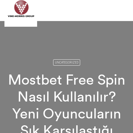
UNCATEGORIZED
Mostbet Free Spin
Nasıl Kullanılır?
Yeni Oyuncuların
Sık Karşılaştığı