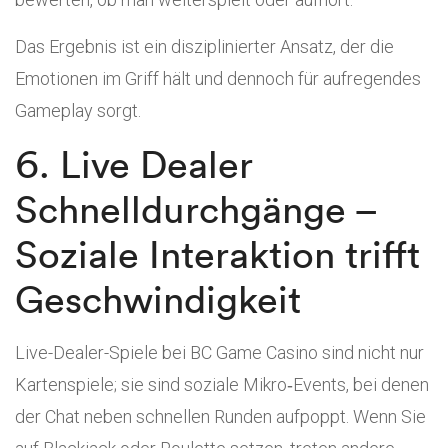
Das Ergebnis ist ein disziplinierter Ansatz, der die
Emotionen im Griff hält und dennoch für aufregendes
Gameplay sorgt.
6. Live Dealer
Schnelldurchgänge –
Soziale Interaktion trifft
Geschwindigkeit
Live-Dealer-Spiele bei BC Game Casino sind nicht nur
Kartenspiele; sie sind soziale Mikro‑Events, bei denen
der Chat neben schnellen Runden aufpoppt. Wenn Sie