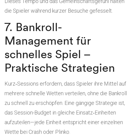
Dieses Tempo und das Gemeinschaftsgefühl halten
die Spieler während kurzer Besuche gefesselt.
7. Bankroll-
Management für
schnelles Spiel –
Praktische Strategien
Kurz‑Sessions erfordern, dass Spieler ihre Mittel auf
mehrere schnelle Wetten verteilen, ohne die Bankroll
zu schnell zu erschöpfen. Eine gängige Strategie ist,
das Session-Budget in gleiche Einsatz‑Einheiten
aufzuteilen—jede Einheit entspricht einer einzelnen
Wette bei Crash oder Plinko.