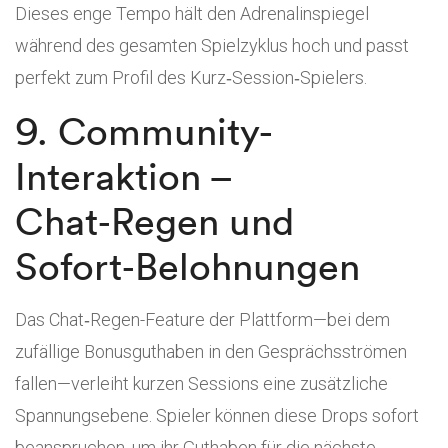
Dieses enge Tempo hält den Adrenalinspiegel
während des gesamten Spielzyklus hoch und passt
perfekt zum Profil des Kurz‑Session‑Spielers.
9. Community-
Interaktion –
Chat‑Regen und
Sofort‑Belohnungen
Das Chat‑Regen-Feature der Plattform—bei dem
zufällige Bonusguthaben in den Gesprächsströmen
fallen—verleiht kurzen Sessions eine zusätzliche
Spannungsebene. Spieler können diese Drops sofort
beanspruchen, um ihr Guthaben für die nächste