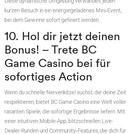
Diese dynamische Umgebung verwandelt jeden
kurzen Besuch in ein energiegeladenes Mini‑Event,
bei dem Gewinne sofort gefeiert werden.
10. Hol dir jetzt deinen
Bonus! – Trete BC
Game Casino bei für
sofortiges Action
Wenn du schnelle Nervenkitzel suchst, die deine Zeit
respektieren, bietet BC Game Casino eine Welt voller
rasanten Spiele, die sofortige Ergebnisse liefern. Mit
einer intuitiven Mobile-App, blitzschnellen Live-
Dealer-Runden und Community‑Features, die dich für