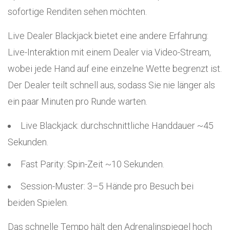
sofortige Renditen sehen möchten.
Live Dealer Blackjack bietet eine andere Erfahrung:
Live-Interaktion mit einem Dealer via Video-Stream,
wobei jede Hand auf eine einzelne Wette begrenzt ist.
Der Dealer teilt schnell aus, sodass Sie nie länger als
ein paar Minuten pro Runde warten.
Live Blackjack: durchschnittliche Handdauer ~45
Sekunden.
Fast Parity: Spin-Zeit ~10 Sekunden.
Session-Muster: 3–5 Hände pro Besuch bei
beiden Spielen.
Das schnelle Tempo hält den Adrenalinspiegel hoch