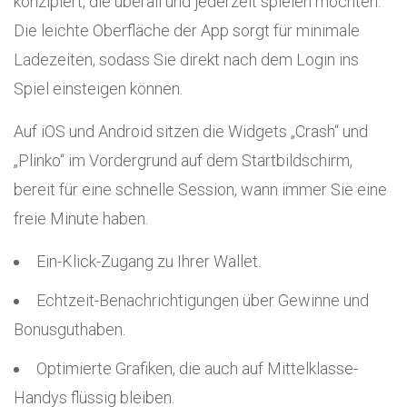
konzipiert, die überall und jederzeit spielen möchten.
Die leichte Oberfläche der App sorgt für minimale
Ladezeiten, sodass Sie direkt nach dem Login ins
Spiel einsteigen können.
Auf iOS und Android sitzen die Widgets „Crash“ und
„Plinko“ im Vordergrund auf dem Startbildschirm,
bereit für eine schnelle Session, wann immer Sie eine
freie Minute haben.
Ein-Klick-Zugang zu Ihrer Wallet.
Echtzeit-Benachrichtigungen über Gewinne und
Bonusguthaben.
Optimierte Grafiken, die auch auf Mittelklasse-
Handys flüssig bleiben.