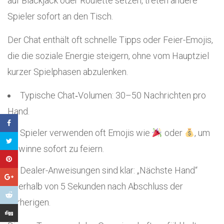
auf Blackjack oder Roulette setzen, treten andere
Spieler sofort an den Tisch.
Der Chat enthält oft schnelle Tipps oder Feier-Emojis,
die die soziale Energie steigern, ohne vom Hauptziel
kurzer Spielphasen abzulenken.
Typische Chat‑Volumen: 30–50 Nachrichten pro
Hand.
Spieler verwenden oft Emojis wie
oder
, um
Gewinne sofort zu feiern.
Dealer-Anweisungen sind klar: „Nächste Hand“
innerhalb von 5 Sekunden nach Abschluss der
vorherigen.