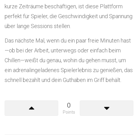
kurze Zeiträume beschäftigen, ist diese Plattform
perfekt für Spieler, die Geschwindigkeit und Spannung
über lange Sessions stellen.
Das nächste Mal, wenn du ein paar freie Minuten hast
—ob bei der Arbeit, unterwegs oder einfach beim
Chillen—weißt du genau, wohin du gehen musst, um
ein adrenalingeladenes Spielerlebnis zu genießen, das
schnell bezahlt und dein Guthaben im Griff behält.
0
Points