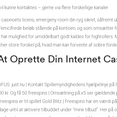
l kunne kontaktes – gerne via flere forskellige kanaler.
r casinoets licens, emergeny room din ryg sikret, såfremt u
ar femcifrede beløb stående på kontoen, og som omsætter f
har mulighed for umiddelbart godt kaldes for highrollers.
cher store forskel på, hvad man kan forvente af sobre forske
 At Oprette Din Internet Ca
OFUS. just nu | Kontakt Spillemyndighedens hjælpelinje på St
00 kr. Og få 50 freespins | Omsætning på x5 ser gældende p
reespins er til spillet Gold Blitz | Freespins har en værdi på
dage until at aktivere tilbuddet under “mine tilbud”. Her på o