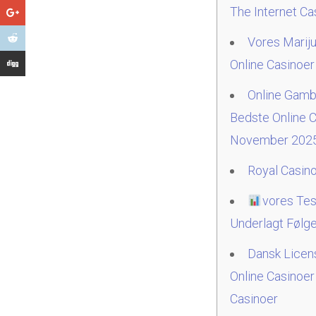
The Internet Ca
Vores Marij
Online Casinoer
Online Gamb
Bedste Online C
November 202
Royal Casin
vores Tes
Underlagt Følge
Dansk Licen
Online Casinoe
Casinoer