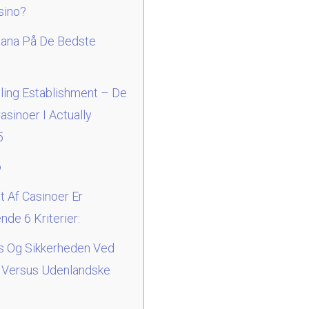
sino?
uana På De Bedste
ling Establishment – De
asinoer I Actually
5
o
t Af Casinoer Er
nde 6 Kriterier:
s Og Sikkerheden Ved
r Versus Udenlandske