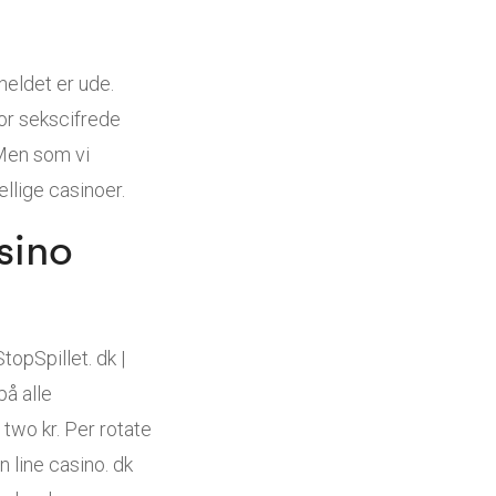
heldet er ude.
or sekscifrede
 Men som vi
llige casinoer.
sino
opSpillet. dk |
å alle
 two kr. Per rotate
n line casino. dk