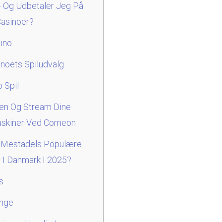
- Og Udbetaler Jeg På
Casinoer?
ino
noets Spiludvalg
o Spil
uljen Og Stream Dine
maskiner Ved Comeon
e Mestadels Populære
 I Danmark I 2025?
s
enge