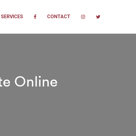
 SERVICES
CONTACT
te Online