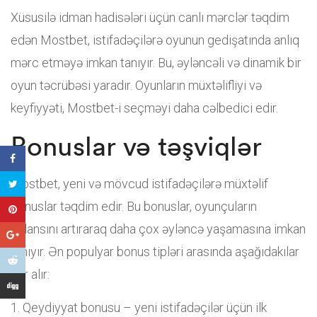
Xüsusilə idman hadisələri üçün canlı mərclər təqdim
edən Mostbet, istifadəçilərə oyunun gedişatında anlıq
mərc etməyə imkan tanıyır. Bu, əyləncəli və dinamik bir
oyun təcrübəsi yaradır. Oyunların müxtəlifliyi və
keyfiyyəti, Mostbet-i seçməyi daha cəlbedici edir.
Bonuslar və təşviqlər
Mostbet, yeni və mövcud istifadəçilərə müxtəlif
bonuslar təqdim edir. Bu bonuslar, oyunçuların
balansını artıraraq daha çox əyləncə yaşamasına imkan
tanıyır. Ən populyar bonus tipləri arasında aşağıdakılar
yer alır:
Qeydiyyat bonusu – yeni istifadəçilər üçün ilk