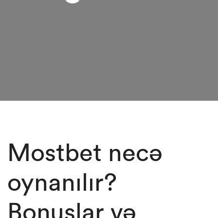
Mostbet necə
oynanılır?
Bonuslar və