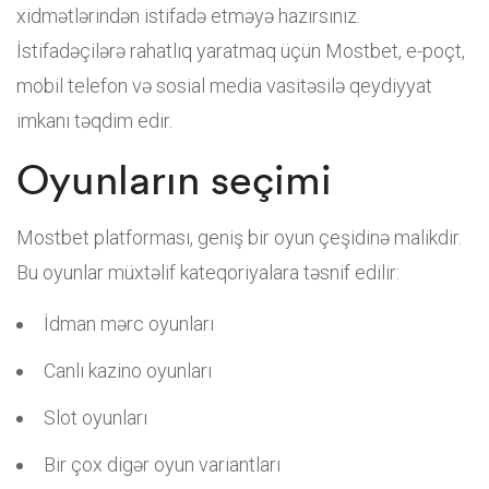
xidmətlərindən istifadə etməyə hazırsınız.
İstifadəçilərə rahatlıq yaratmaq üçün Mostbet, e-poçt,
mobil telefon və sosial media vasitəsilə qeydiyyat
imkanı təqdim edir.
Oyunların seçimi
Mostbet platforması, geniş bir oyun çeşidinə malikdir.
Bu oyunlar müxtəlif kateqoriyalara təsnif edilir:
İdman mərc oyunları
Canlı kazino oyunları
Slot oyunları
Bir çox digər oyun variantları