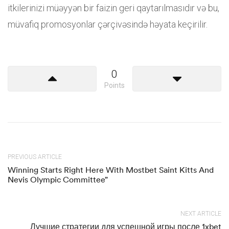
itkilerinizi müəyyən bir faizin geri qaytarılmasıdır və bu,
müvafiq promosyonlar çərçivəsində həyata keçirilir.
0
Points
PREVIOUS ARTICLE
Winning Starts Right Here With Mostbet Saint Kitts And
Nevis Olympic Committee”
NEXT ARTICLE
Лучшие стратегии для успешной игры после 1xbet