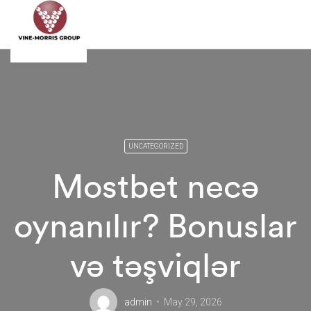
UNCATEGORIZED
Mostbet necə
oynanılır? Bonuslar
və təşviqlər
admin
May 29, 2026