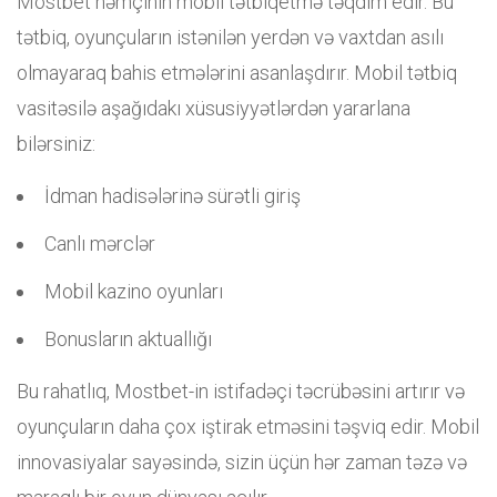
Mostbet həmçinin mobil tətbiqetmə təqdim edir. Bu
tətbiq, oyunçuların istənilən yerdən və vaxtdan asılı
olmayaraq bahis etmələrini asanlaşdırır. Mobil tətbiq
vasitəsilə aşağıdakı xüsusiyyətlərdən yararlana
bilərsiniz:
İdman hadisələrinə sürətli giriş
Canlı mərclər
Mobil kazino oyunları
Bonusların aktuallığı
Bu rahatlıq, Mostbet-in istifadəçi təcrübəsini artırır və
oyunçuların daha çox iştirak etməsini təşviq edir. Mobil
innovasiyalar sayəsində, sizin üçün hər zaman təzə və