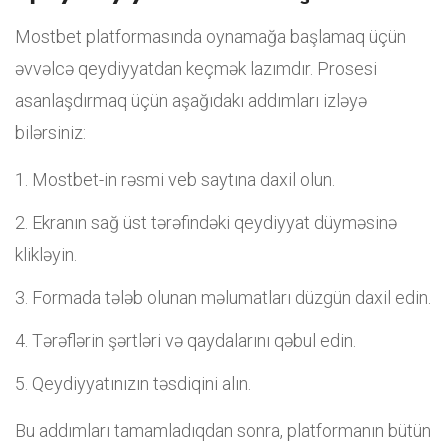
Mostbet platformasında oynamağa başlamaq üçün
əvvəlcə qeydiyyatdan keçmək lazımdır. Prosesi
asanlaşdırmaq üçün aşağıdakı addımları izləyə
bilərsiniz:
Mostbet-in rəsmi veb saytına daxil olun.
Ekranın sağ üst tərəfindəki qeydiyyat düyməsinə
klikləyin.
Formada tələb olunan məlumatları düzgün daxil edin.
Tərəflərin şərtləri və qaydalarını qəbul edin.
Qeydiyyatınızın təsdiqini alın.
Bu addımları tamamladıqdan sonra, platformanın bütün