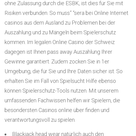
ohne Zulassung durch die ESBK, ist dies für Sie mit
Risiken verbunden. So muss” “sera bei Online Internet
casinos aus dem Ausland zu Problemen bei der
Auszahlung und zu Mängeln beim Spielerschutz
kommen. Im legalen Online Casino der Schweiz
dagegen ist Ihnen pass away Auszahlung Ihrer
Gewinne garantiert. Zudem zocken Sie in 1er
Umgebung, die für Sie und Ihre Daten sicher ist. So
erhalten Sie im Fall von Spielsucht Hilfe ebenso
können Spielerschutz-Tools nutzen. Mit unserem
umfassenden Fachwissen helfen wir Spielern, die
besondersten Casinos online über finden und
verantwortungsvoll zu spielen.
Blackjack head wear natürlich auch den