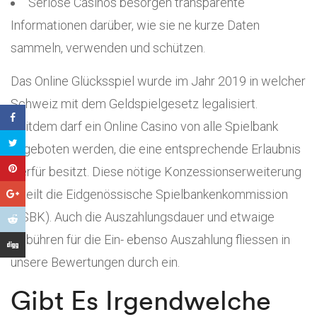
Seriöse Casinos besorgen transparente
Informationen darüber, wie sie ne kurze Daten
sammeln, verwenden und schützen.
Das Online Glücksspiel wurde im Jahr 2019 in welcher
Schweiz mit dem Geldspielgesetz legalisiert.
Seitdem darf ein Online Casino von alle Spielbank
angeboten werden, die eine entsprechende Erlaubnis
hierfür besitzt. Diese nötige Konzessionserweiterung
erteilt die Eidgenössische Spielbankenkommission
(ESBK). Auch die Auszahlungsdauer und etwaige
Gebühren für die Ein- ebenso Auszahlung fliessen in
unsere Bewertungen durch ein.
Gibt Es Irgendwelche