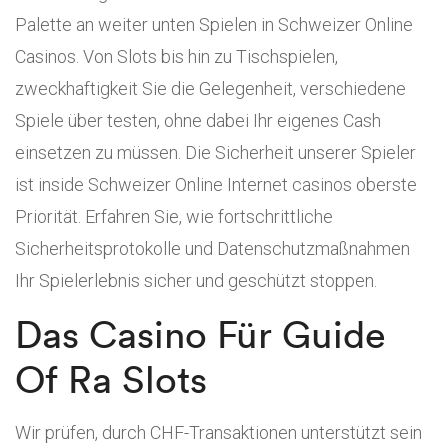
Palette an weiter unten Spielen in Schweizer Online
Casinos. Von Slots bis hin zu Tischspielen,
zweckhaftigkeit Sie die Gelegenheit, verschiedene
Spiele über testen, ohne dabei Ihr eigenes Cash
einsetzen zu müssen. Die Sicherheit unserer Spieler
ist inside Schweizer Online Internet casinos oberste
Priorität. Erfahren Sie, wie fortschrittliche
Sicherheitsprotokolle und Datenschutzmaßnahmen
Ihr Spielerlebnis sicher und geschützt stoppen.
Das Casino Für Guide
Of Ra Slots
Wir prüfen, durch CHF-Transaktionen unterstützt sein