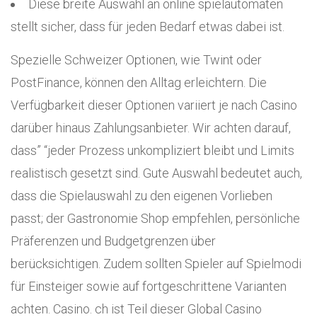
Diese breite Auswahl an online spielautomaten
stellt sicher, dass für jeden Bedarf etwas dabei ist.
Spezielle Schweizer Optionen, wie Twint oder
PostFinance, können den Alltag erleichtern. Die
Verfügbarkeit dieser Optionen variiert je nach Casino
darüber hinaus Zahlungsanbieter. Wir achten darauf,
dass” “jeder Prozess unkompliziert bleibt und Limits
realistisch gesetzt sind. Gute Auswahl bedeutet auch,
dass die Spielauswahl zu den eigenen Vorlieben
passt; der Gastronomie Shop empfehlen, persönliche
Präferenzen und Budgetgrenzen über
berücksichtigen. Zudem sollten Spieler auf Spielmodi
für Einsteiger sowie auf fortgeschrittene Varianten
achten. Casino. ch ist Teil dieser Global Casino