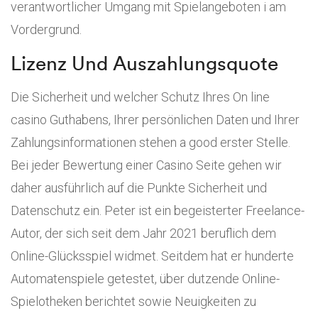
verantwortlicher Umgang mit Spielangeboten i am
Vordergrund.
Lizenz Und Auszahlungsquote
Die Sicherheit und welcher Schutz Ihres On line
casino Guthabens, Ihrer persönlichen Daten und Ihrer
Zahlungsinformationen stehen a good erster Stelle.
Bei jeder Bewertung einer Casino Seite gehen wir
daher ausführlich auf die Punkte Sicherheit und
Datenschutz ein. Peter ist ein begeisterter Freelance-
Autor, der sich seit dem Jahr 2021 beruflich dem
Online-Glücksspiel widmet. Seitdem hat er hunderte
Automatenspiele getestet, über dutzende Online-
Spielotheken berichtet sowie Neuigkeiten zu