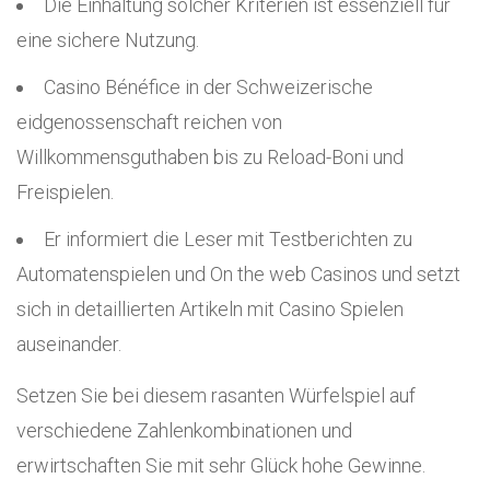
Die Einhaltung solcher Kriterien ist essenziell für
eine sichere Nutzung.
Casino Bénéfice in der Schweizerische
eidgenossenschaft reichen von
Willkommensguthaben bis zu Reload-Boni und
Freispielen.
Er informiert die Leser mit Testberichten zu
Automatenspielen und On the web Casinos und setzt
sich in detaillierten Artikeln mit Casino Spielen
auseinander.
Setzen Sie bei diesem rasanten Würfelspiel auf
verschiedene Zahlenkombinationen und
erwirtschaften Sie mit sehr Glück hohe Gewinne.