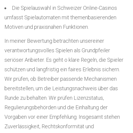
Die Spielauswahl in Schweizer Online-Casinos
umfasst Spielautomaten mit themenbasierenden
Motiven und praxisnahen Funktionen.
In meiner Bewertung betrachten unsereiner
verantwortungsvolles Spielen als Grundpfeiler
seriöser Anbieter. Es geht o klare Regeln, die Spieler
schützen und langfristig ein faires Erlebnis sichern.
Wir prüfen, ob Betreiber passende Mechanismen
bereitstellen, um die Leistungsnachweis über das
Runde zu behalten. Wir prüfen Lizenzstatus,
Regulierungsbehörden und die Einhaltung der
Vorgaben vor einer Empfehlung. Insgesamt stehen
Zuverlässigkeit, Rechtskonformität und