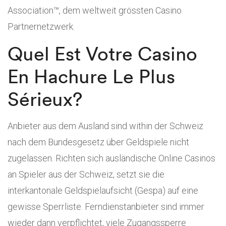
Association™, dem weltweit grössten Casino
Partnernetzwerk.
Quel Est Votre Casino
En Hachure Le Plus
Sérieux?
Anbieter aus dem Ausland sind within der Schweiz
nach dem Bundesgesetz über Geldspiele nicht
zugelassen. Richten sich ausländische Online Casinos
an Spieler aus der Schweiz, setzt sie die
interkantonale Geldspielaufsicht (Gespa) auf eine
gewisse Sperrliste. Ferndienstanbieter sind immer
wieder dann verpflichtet, viele Zugangssperre