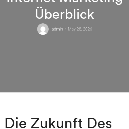
Überblick
admin
May 28, 2026
Die Zukunft Des