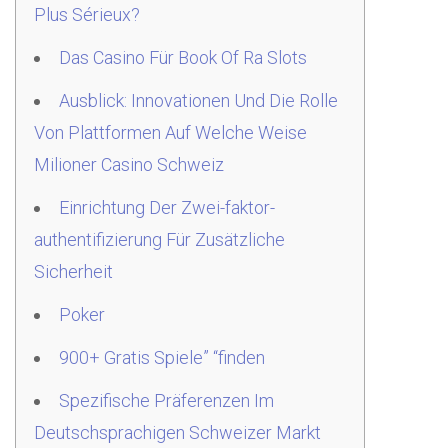
Plus Sérieux?
Das Casino Für Book Of Ra Slots
Ausblick: Innovationen Und Die Rolle
Von Plattformen Auf Welche Weise
Milioner Casino Schweiz
Einrichtung Der Zwei-faktor-
authentifizierung Für Zusätzliche
Sicherheit
Poker
900+ Gratis Spiele” “finden
Spezifische Präferenzen Im
Deutschsprachigen Schweizer Markt