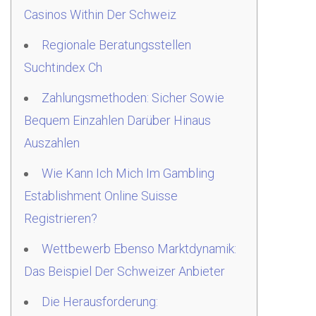
Casinos Within Der Schweiz
Regionale Beratungsstellen
Suchtindex Ch
Zahlungsmethoden: Sicher Sowie
Bequem Einzahlen Darüber Hinaus
Auszahlen
Wie Kann Ich Mich Im Gambling
Establishment Online Suisse
Registrieren?
Wettbewerb Ebenso Marktdynamik:
Das Beispiel Der Schweizer Anbieter
Die Herausforderung: