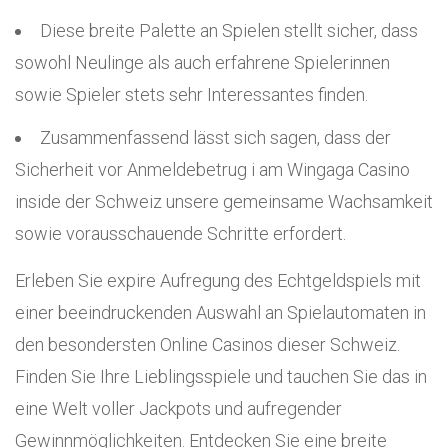
Diese breite Palette an Spielen stellt sicher, dass
sowohl Neulinge als auch erfahrene Spielerinnen
sowie Spieler stets sehr Interessantes finden.
Zusammenfassend lässt sich sagen, dass der
Sicherheit vor Anmeldebetrug i am Wingaga Casino
inside der Schweiz unsere gemeinsame Wachsamkeit
sowie vorausschauende Schritte erfordert.
Erleben Sie expire Aufregung des Echtgeldspiels mit
einer beeindruckenden Auswahl an Spielautomaten in
den besondersten Online Casinos dieser Schweiz.
Finden Sie Ihre Lieblingsspiele und tauchen Sie das in
eine Welt voller Jackpots und aufregender
Gewinnmöglichkeiten. Entdecken Sie eine breite