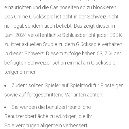
einzurichten und die Casinoseiten so zu blockieren.
Das Online Glücksspiel ist echt in der Schweiz nicht
nur legal, sondern auch beliebt. Das zeigt dieser im
Jahr 2024 veröffentlichte Schlussbericht jeder ESBK
zu ihrer aktuellen Studie zu dem Glücksspielverhalten
in dieser Schweiz. Diesem zufolge haben 63, 7 % der
befragten Schweizer schon einmal am Glücksspiel
teilgenommen.
Zudem sollten Spieler auf Spielmodi für Einsteiger
sowie auf fortgeschrittene Varianten achten.
Sie werden die benutzerfreundliche
Benutzeroberfläche zu würdigen, die Ihr
Spielvergnügen allgemein verbessert.