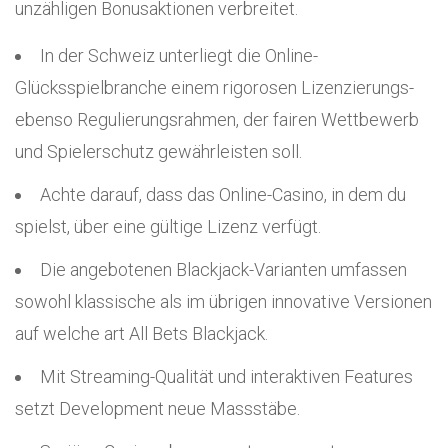
unzähligen Bonusaktionen verbreitet.
In der Schweiz unterliegt die Online-
Glücksspielbranche einem rigorosen Lizenzierungs-
ebenso Regulierungsrahmen, der fairen Wettbewerb
und Spielerschutz gewährleisten soll.
Achte darauf, dass das Online-Casino, in dem du
spielst, über eine gültige Lizenz verfügt.
Die angebotenen Blackjack-Varianten umfassen
sowohl klassische als im übrigen innovative Versionen
auf welche art All Bets Blackjack.
Mit Streaming-Qualität und interaktiven Features
setzt Development neue Massstäbe.