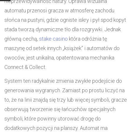
nieprzewidywalność natury. Oprawa wizualna
automatu przenosi gracza w atmosferę zachodu
słońca na pustyni, gdzie ogniste iskry i pył spod kopyt
stada tworzą dynamiczne tło dla rozgrywki. Jednak
główną cechą,
stake casino
która odróżnia tę
maszynę od setek innych „książek” i automatów do
owoców, jest unikalna, opatentowana mechanika
Connect & Collect.
System ten radykalnie zmienia zwykłe podejście do
generowania wygranych. Zamiast po prostu liczyć na
to, że na linii znajdą się trzy lub więcej symboli, gracze
obserwują tworzenie się łańcuchów specjalnych
symboli, które powinny utorować drogę do
dodatkowych pozycji na planszy. Automat ma