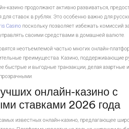
айн-казино продолжают активно развиваться, предос
 для ставок в рублях. Это особенно важно для русс
Iris Casino
поскольку позволяет избежать комиссий з
 управлять своими средствами в домашней валюте.
овятся неотъемлемой частью многих онлайн-платфор
ительные преимущества. Казино, поддерживающие р
е быстрые и выгодные транзакции, делая азартные 
прозрачными.
учших онлайн-казино с
ми ставками 2026 года
 самых известных онлайн-казино, предлагающее шир