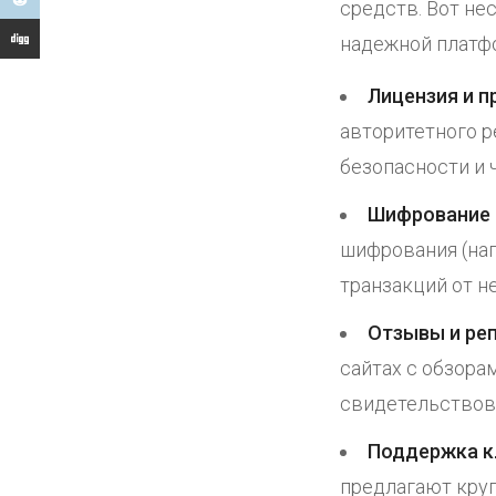
средств. Вот не
надежной платф
Лицензия и п
авторитетного р
безопасности и 
Шифрование 
шифрования (нап
транзакций от н
Отзывы и реп
сайтах с обзора
свидетельствова
Поддержка к
предлагают круг