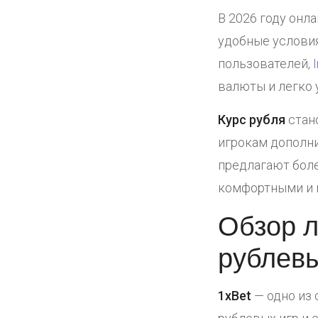
В 2026 году онл
удобные условия
пользователей,
валюты и легко
Курс рубля
стан
игрокам дополн
предлагают боле
комфортными и 
Обзор л
рублевы
1xBet
— одно из