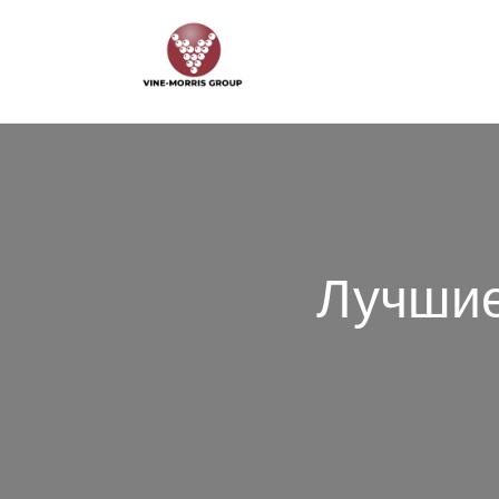
Лучшие