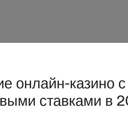
е онлайн-казино с
выми ставками в 