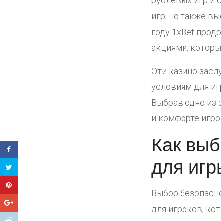
рублевых игр и 
игр, но также в
году 1xBet прод
акциями, которы
Эти казино зас
условиям для иг
Выбрав одно из 
и комфорте игро
Как выб
для игр
Выбор безопасно
для игроков, ко