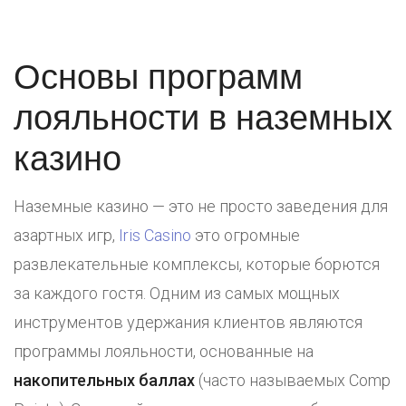
Основы программ
лояльности в наземных
казино
Наземные казино — это не просто заведения для
азартных игр,
Iris Casino
это огромные
развлекательные комплексы, которые борются
за каждого гостя. Одним из самых мощных
инструментов удержания клиентов являются
программы лояльности, основанные на
накопительных баллах
(часто называемых Comp