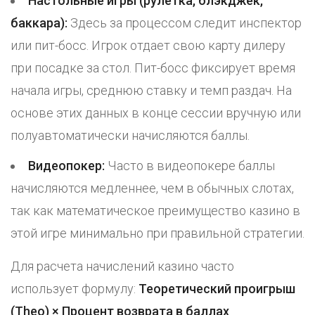
Настольные игры (рулетка, блэкджек,
баккара):
Здесь за процессом следит инспектор
или пит-босс. Игрок отдает свою карту дилеру
при посадке за стол. Пит-босс фиксирует время
начала игры, среднюю ставку и темп раздач. На
основе этих данных в конце сессии вручную или
полуавтоматически начисляются баллы.
Видеопокер:
Часто в видеопокере баллы
начисляются медленнее, чем в обычных слотах,
так как математическое преимущество казино в
этой игре минимально при правильной стратегии.
Для расчета начислений казино часто
использует формулу:
Теоретический проигрыш
(Theo) × Процент возврата в баллах
.