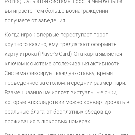
Points). Суть этой системы проста: чем больше
вы играете, тем больше вознаграждений
получаете от заведения.
Когда игрок впервые переступает порог
крупного казино, ему предлагают оформить
карту игрока (Player’s Card). Эта карта является
ключом к системе отслеживания активности.
Система фиксирует каждую ставку, время,
проведенное за столом, и средний размер пари.
Взамен казино начисляет виртуальные очки,
которые впоследствии можно конвертировать в
реальные блага: от бесплатных обедов до
проживания в люксовых номерах.