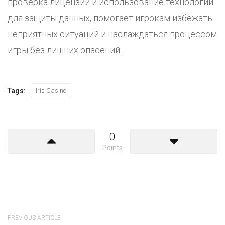
проверка лицензий и использование технологий
для защиты данных, помогает игрокам избежать
неприятных ситуаций и наслаждаться процессом
игры без лишних опасений.
Tags:
Iris Casino
0
Points
PREVIOUS ARTICLE