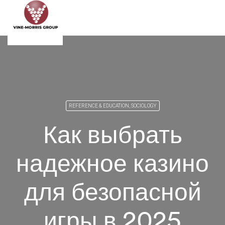
REFERENCE & EDUCATION, SOCIOLOGY
Как выбрать
надежное казино
для безопасной
игры в 2025