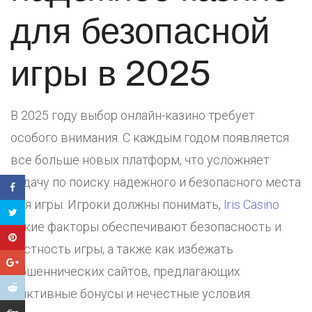
для безопасной
игры в 2025
В 2025 году выбор онлайн-казино требует
особого внимания. С каждым годом появляется
все больше новых платформ, что усложняет
задачу по поиску надежного и безопасного места
для игры. Игроки должны понимать,
Iris Casino
какие факторы обеспечивают безопасность и
честность игры, а также как избежать
мошеннических сайтов, предлагающих
фиктивные бонусы и нечестные условия.