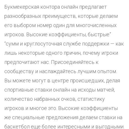
Букмекерская контора онлайн предлагает
разнообразных преимуществ, которые делаем
его выбором номер один для многочисленных
игроков. Высокие коэффициенты, быстрые”
“сумм и круглосуточная службе поддержки — как
лишь некоторые одного причин, почему игроки
предпочитают нас. Присоединяйтесь к
сообществу и наслаждайтесь лучшим опытом.
Вы можете могут в центре происшедших, делая
спортивные ставки онлайн на исходы матчей,
количество набранных очков, статистику
игроков и многое это. Высокие коэффициенты
же специальные предложения делаем ставки на
баскетбол еще более интересными и выгодными.