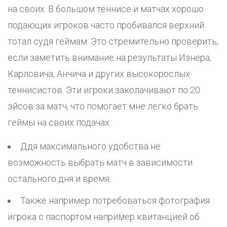
на своих. В большом теннисе и матчах хорошо
подающих игроков часто пробивался верхний
тотал судя геймам. Это стремительно проверить,
если заметить внимание на результаты Изнера,
Карловича, Анчича и других высокорослых
теннисистов. Эти игроки заколачивают по 20
эйсов за матч, что помогает мне легко брать
геймы на своих подачах.
Ддя максимального удобства не
возможность выбрать матч в зависимости
остального дня и время.
Также например потребоваться фотография
игрока с паспортом например квитанцией об