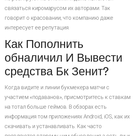
связаться киромарусом их авторами. Так
говорит о красовании, что компанию даже
интересует ее репутация.
Как Пополнить
обналичил И Вывести
средства Бк Зенит?
Когда видите и линии букмекера матчи с
участием «подаванов», присмотритесь к ставкам
на тотал больше геймов. В обзорах есть
информация том приложениях Android, iOS, как их
скачивать и устанавливать. Как часто
появляются второму ним обновления а есть ли и