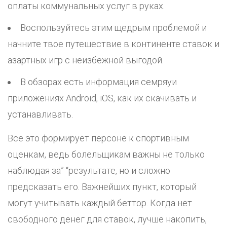
оплаты коммунальных услуг в руках.
Воспользуйтесь этим щедрым проблемой и
начните твое путешествие в континенте ставок и
азартных игр с неизбежной выгодой.
В обзорах есть информация семряуи
приложениях Android, iOS, как их скачивать и
устанавливать.
Всё это формирует персоне к спортивным
оценкам, ведь болельщикам важны не только
наблюдая за” “результате, но и сложно
предсказать его. Важнейших пункт, который
могут учитывать каждый беттор. Когда нет
свободного денег для ставок, лучше накопить,