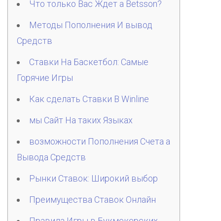
Что только Вас Ждет а Betsson?
Методы Пополнения И вывод
Средств
Ставки На Баскетбол: Самые
Горячие Игры
Как сделать Ставки В Winline
мы Сайт На таких Языках
возможности Пополнения Счета а
Вывода Средств
Рынки Ставок: Широкий выбор
Преимущества Ставок Онлайн
Правила Игры в Букмекерских