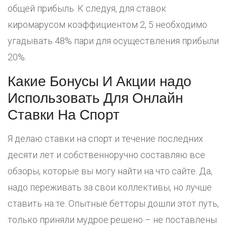
общей прибыль. К следуя, для ставок
киромарусом коэффициентом 2, 5 необходимо
угадывать 48% пари для осуществления прибыли
20%.
Какие Бонусы И Акции надо
Использовать Для Онлайн
Ставки На Спорт
Я делаю ставки на спорт и течение последних
десяти лет и собственноручно составляю все
обзоры, которые вы могу найти на что сайте. Да,
надо переживать за свои коллективы, но лучше
ставить на те. Опытные бетторы дошли этот путь,
только приняли мудрое решено – не поставлены