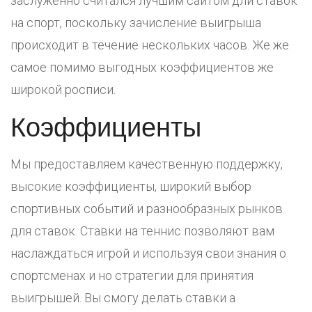
заслуженно считался лучшим сайтом дли ставок
на спорт, поскольку зачисление выигрыша
происходит в течение нескольких часов. Же же
самое помимо выгодных коэффициентов же
широкой росписи.
Коэффициенты
Мы предоставляем качественную поддержку,
высокие коэффициенты, широкий выбор
спортивных событий и разнообразных рынков
для ставок. Ставки на теннис позволяют вам
наслаждаться игрой и используя свои знания о
спортсменах и но стратегии для принятия
выигрышей. Вы смогу делать ставки а