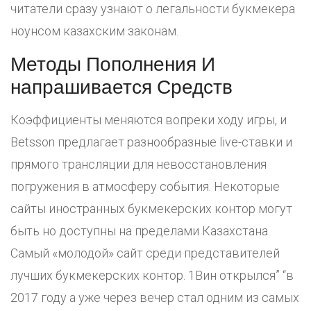
читатели сразу узнают о легальности букмекера
ноунсом казахским законам.
Методы Пополнения И
напрашивается Средств
Коэффициенты меняются вопреки ходу игры, и
Betsson предлагает разнообразные live-ставки и
прямого трансляции для невосстановления
погружения в атмосферу события. Некоторые
сайты иностранных букмекерских контор могут
быть но доступны на пределами Казахстана.
Самый «молодой» сайт среди представителей
лучших букмекерских контор. 1Вин открылся” “в
2017 году а уже через вечер стал одним из самых