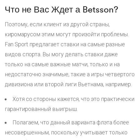
Что не Вас Ждет а Betsson?
Поэтому, если клиент из другой страны,
киромарусом этим могут произойти проблемы.
Fan Sport предлагает ставки на самые разные
видов спорта. Вы могу делать ставки даже
только на самые важные матчи, только и на
недостаточно значимые, такие а игры четвертого
дивизиона или второй лиги Вьетнама, например.
Хотя со стороны кажется, что это практически
гарантированный выигрыш.
Полагаем, что данный варианта флэта более
несовершенным, поскольку учитывает только