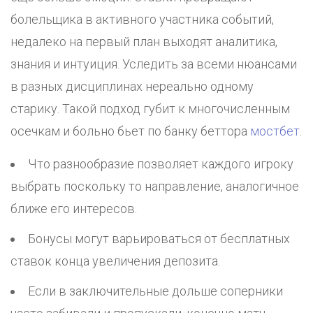
болельщика в активного участника событий,
недалеко на первый план выходят аналитика,
знания и интуиция. Уследить за всеми нюансами
в разных дисциплинах нереально одному
старику. Такой подход губит к многочисленным
осечкам и больно бьет по банку беттора
мостбет
.
Что разнообразие позволяет каждого игроку
выбрать поскольку то направление, аналогичное
ближе его интересов.
Бонусы могут варьироваться от бесплатных
ставок конца увеличения депозита.
Если в заключительные дольше соперники