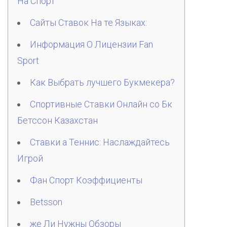
На Спорт
Сайты Ставок На те Языках:
Информация О Лицензии Fan
Sport
Как Выбрать лучшего Букмекера?
Спортивные Ставки Онлайн со Бк
Бетссон Казахстан
Ставки а Теннис: Наслаждайтесь
Игрой
Фан Спорт Коэффициенты
Betsson
же Ли Нужны Обзоры