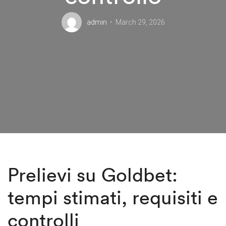
admin
March 29, 2026
Prelievi su Goldbet:
tempi stimati, requisiti e
controlli