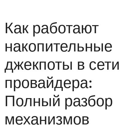
Как работают
накопительные
джекпоты в сети
провайдера:
Полный разбор
механизмов