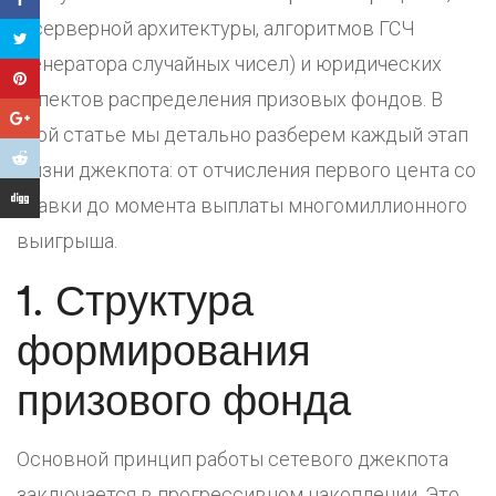
и серверной архитектуры, алгоритмов ГСЧ
(генератора случайных чисел) и юридических
аспектов распределения призовых фондов. В
этой статье мы детально разберем каждый этап
жизни джекпота: от отчисления первого цента со
ставки до момента выплаты многомиллионного
выигрыша.
1. Структура
формирования
призового фонда
Основной принцип работы сетевого джекпота
заключается в прогрессивном накоплении. Это