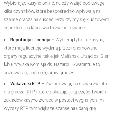
Wybierając kasyno online, należy wziąć pod uwagę
kilka czynników, które bezpośrednio wpływają na
szanse gracza na sukces. Przyjrzyjmy się kluczowym
aspektom, na które warto zwrócić uwagę.
Reputacja i licencja
– Wybieraj tylko te kasyna,
które mają licencję wydaną przez renomowane
organy regulacyjne, takie jak Maltański Urząd ds. Gier
lub Brytyjska Komisja ds. Hazardu. Gwarantuje to
uczciwą grę i ochronę praw graczy.
Wskaźniki RTP
– Zwróć uwagę na stawki zwrotu
dla gracza (RTP), które pokazują, jaką część Twoich
zakładów kasyno zwraca w postaci wygranych. Im
wyższy RTP, tym większe szanse na udaną grę.