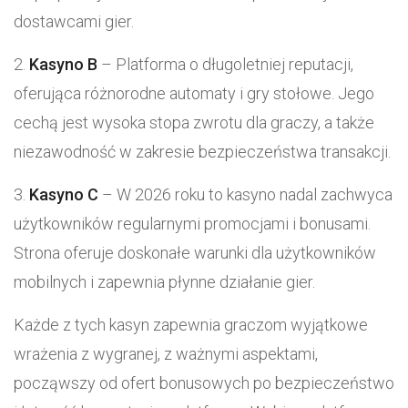
dostawcami gier.
2.
Kasyno B
– Platforma o długoletniej reputacji,
oferująca różnorodne automaty i gry stołowe. Jego
cechą jest wysoka stopa zwrotu dla graczy, a także
niezawodność w zakresie bezpieczeństwa transakcji.
3.
Kasyno C
– W 2026 roku to kasyno nadal zachwyca
użytkowników regularnymi promocjami i bonusami.
Strona oferuje doskonałe warunki dla użytkowników
mobilnych i zapewnia płynne działanie gier.
Każde z tych kasyn zapewnia graczom wyjątkowe
wrażenia z wygranej, z ważnymi aspektami,
począwszy od ofert bonusowych po bezpieczeństwo