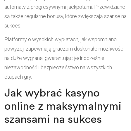
automaty z progresywnymi jackpotami. Przewidziane
są także regularne bonusy, które zwiększają szanse na
sukces.
Platformy o wysokich wypłatach, jak wspomniano
powyżej, zapewniają graczom doskonałe możliwości
na duże wygrane, gwarantując jednocześnie
niezawodność i bezpieczeństwo na wszystkich
etapach gry.
Jak wybrać kasyno
online z maksymalnymi
szansami na sukces