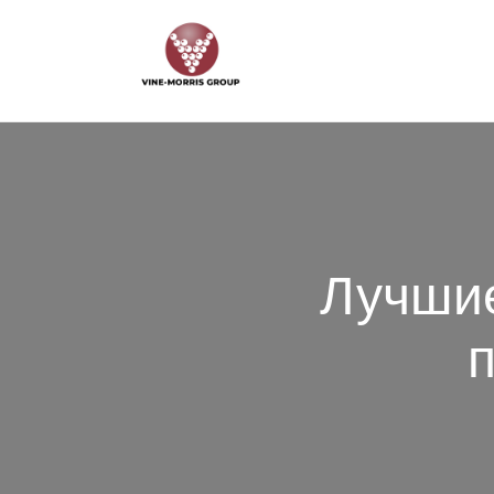
Лучши