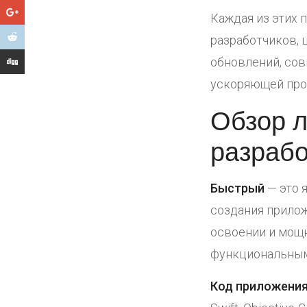
Каждая из этих 
разработчиков, 
обновлений, сов
ускоряющей про
Обзор л
разрабо
Быстрый
— это 
создания прилож
освоении и мощ
функциональным
Код приложени