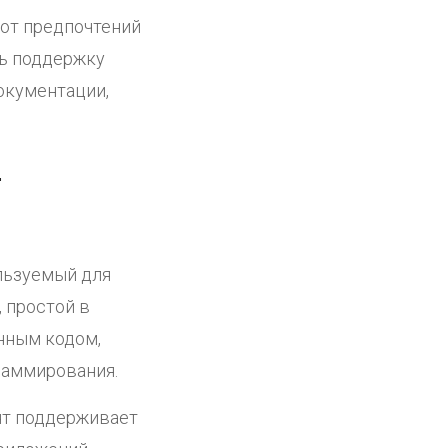
 от предпочтений
ть поддержку
окументации,
-
льзуемый для
, простой в
нным кодом,
раммирования.
ент поддерживает