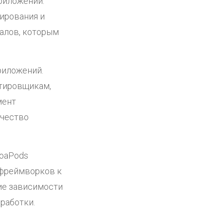
приложений.
ирования и
налов, которым
риложений.
стировщикам,
мент
ачество
coaPods
 фреймворков к
ие зависимости
работки.