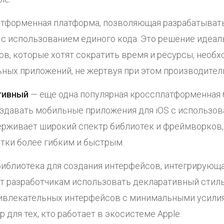
тформенная платформа, позволяющая разрабатыват
id с использованием единого кода. Это решение идеа
ов, которые хотят сократить время и ресурсы, необ
ных приложений, не жертвуя при этом производител
тивный
— еще одна популярная кроссплатформенная 
давать мобильные приложения для iOS с использова
держивает широкий спектр библиотек и фреймворков,
тки более гибким и быстрым.
иблиотека для создания интерфейсов, интегрирующа
ет разработчикам использовать декларативный стил
ривлекательных интерфейсов с минимальными усилия
 для тех, кто работает в экосистеме Apple.