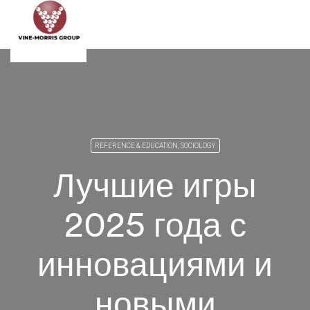
REFERENCE & EDUCATION, SOCIOLOGY
Лучшие игры
2025 года с
инновациями и
новыми